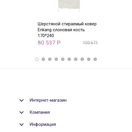
Шерстяной стираемый ковер
Шерстяной ст
Enkang слоновая кость
Мышь астрона
170*240
27 520
Р
80 537
Р
100 671
Р
Интернет-магазин
Компания
Информация