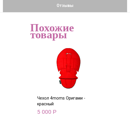
Отзывы
Похожие
товары
Чехол 4moms Оригами -
Чехол 4moms О
красный
голубой
5 000
5 000
Р
Р