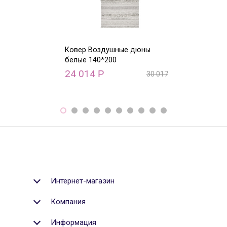
Ковер Воздушные дюны
Ковер Ацтекск
белые 140*200
Natural (винта
120*160
24 014
Р
30 017
Р
23 840
Р
Интернет-магазин
Компания
Информация