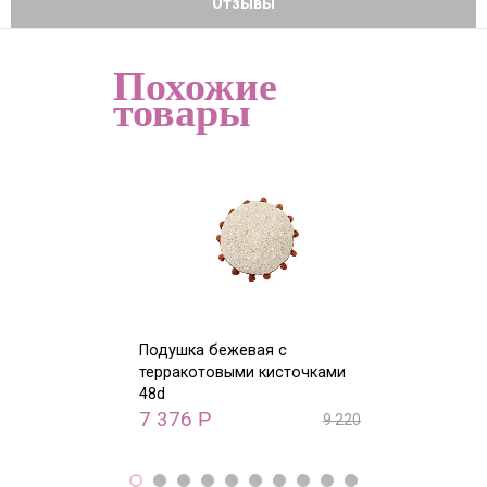
Отзывы
Похожие
товары
Подушка бежевая с
Подушка Монст
терракотовыми кисточками
48d
7 520
Р
7 376
Р
9 220
Р