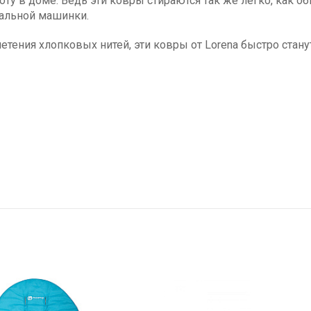
оту в доме. Ведь эти ковры стираются так же легко, как о
ральной машинки.
плетения хлопковых нитей, эти ковры от Lorena быстро с