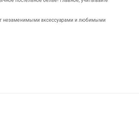
бычное постельное белье! Главное, учитывайте
танут незаменимыми аксессуарами и любимыми