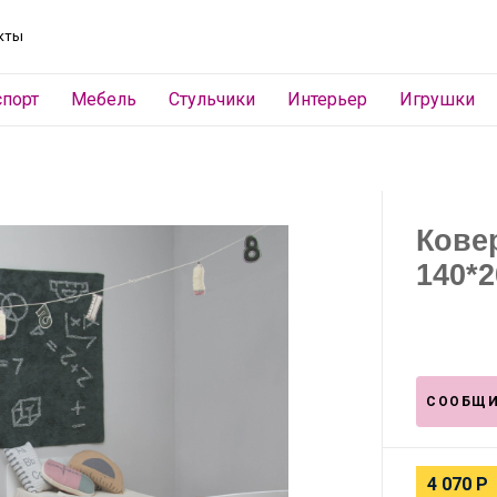
кты
спорт
Мебель
Стульчики
Интерьер
Игрушки
Кове
140*2
СООБЩИ
4 070
Р