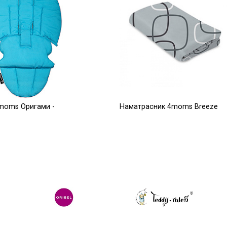
moms Оригами -
Наматрасник 4moms Breeze
серый плюш верхний уровень
2 500
Р
Р