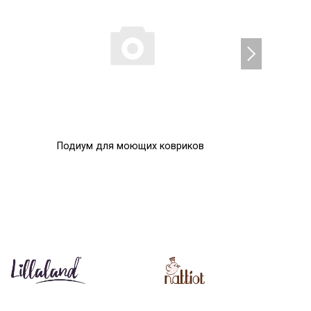
Подиум для моющих ковриков
Помпоны
0
0
Р
Р