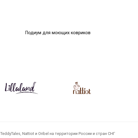
Подиум для моющих ковриков
Помпоны
0
0
Р
Р
dyTales, Nattiot и Oribel на территории России и стран СНГ