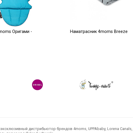
moms Оригами -
Наматрасник 4moms Breeze
серый плюш верхний уровень
2 500
Р
Р
ксклюзивный дистрибьютор брендов 4moms, UPPAbaby, Lorena Canals, Ted