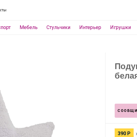
кты
спорт
Мебель
Стульчики
Интерьер
Игрушки
Поду
белая
СООБЩИ
390
Р