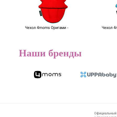
Чехол 4moms Оригами -
Чехол 4
красный
голубой
5 000
5 000
Р
Наши бренды
Официальный э