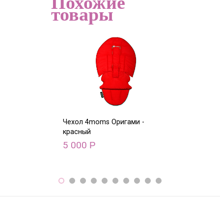
Похожие
товары
Чехол 4moms Оригами -
Чехол 4moms О
красный
голубой
5 000
5 000
Р
Р