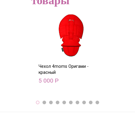
товары
Чехол 4moms Оригами -
Чехол 4moms О
красный
голубой
5 000
5 000
Р
Р