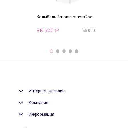
Колыбель 4moms mamaRoo
Кресло-качалк
Mamaroo Camil
зеленый мела
38 500
Р
55 000
Р
33 592
Р
Интернет-магазин
Компания
Информация