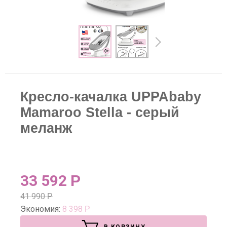
Кресло-качалка UPPAbaby
Mamaroo Stella - серый
меланж
33 592
Р
41 990
Р
Экономия:
8 398
Р