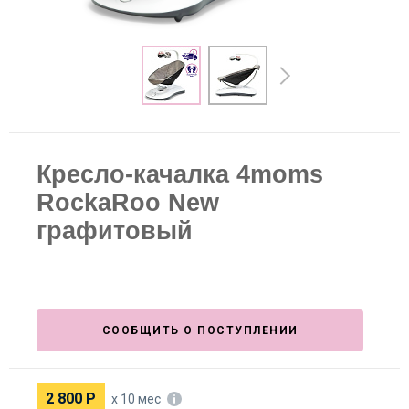
Кресло-качалка 4moms
RockaRoo New
графитовый
СООБЩИТЬ О ПОСТУПЛЕНИИ
2 800
Р
х 10 мес