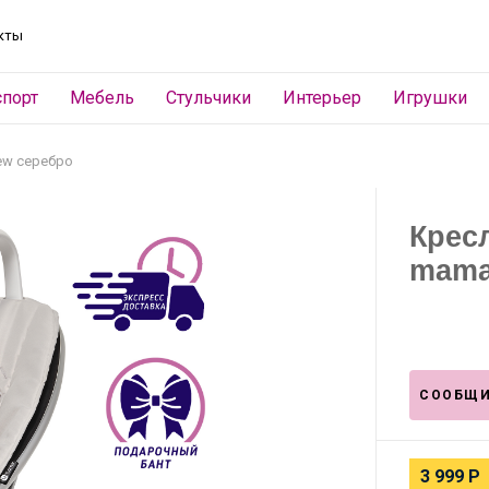
кты
спорт
Мебель
Стульчики
Интерьер
Игрушки
ew серебро
Крес
mama
СООБЩИ
3 999
Р