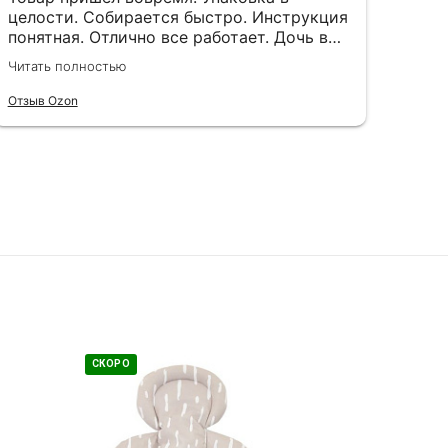
целости. Собирается быстро. Инструкция
нравит
понятная. Отлично все работает. Дочь в
люби
восторге, у неё появилось свободное
ком
Читать полностью
Читат
время. Рекомендую к покупке.
для 
Отзыв Ozon
Отзыв
СКОРО