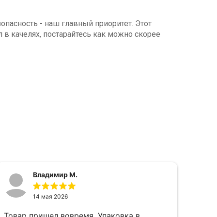
опасность - наш главный приоритет. Этот
 в качелях, постарайтесь как можно скорее
Владимир М.
14 мая 2026
Товар пришел вовремя. Упаковка в
Идеа