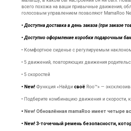
малышу, в каком бы настроении он ни был. Нова
всего похожа на ваши привычные движения, облег
голосовым управлением позволяют MamaRoo New 
• Доступна доставка в день заказа (при заказе тов
• Доступно оформление коробки подарочным бант
• Комфортное сиденье с регулируемым наклоном
• 5 движений, повторяющих движения родительс
• 5 скоростей
• New!
Функция «Найди
своё
Roo™» — эксклюзив
• Подберите комбинацию движения и скорости, 
•
New! Обновлённая mamaRoo имеет четыре вс
• New! 3-точечный ремень безопасности, кот