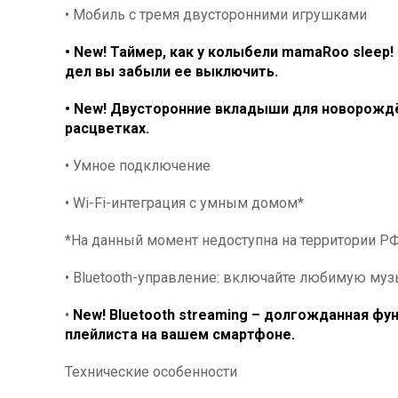
• Мобиль с тремя двусторонними игрушками
• New! Таймер, как у колыбели mamaRoo sleep
дел вы забыли ее выключить.
• New! Двусторонние вкладыши для новорождё
расцветках.
• Умное подключение
• Wi-Fi-интеграция с умным домом*
*На данный момент недоступна на территории РФ
• Bluetooth-управление: включайте любимую муз
•
New! Bluetooth streaming – долгожданная
фун
плейлиста на вашем смартфоне.
Технические особенности