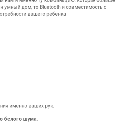
ам найти именно ту комбинацию, которая больше
н умный дом, то Bluetooth и совместимость с
отребности вашего ребенка
.
ния именно ваших рук.
о белого шума.