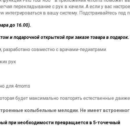
я функция Find Your Roo™ в приложении 4moms поможет в
чая перекладывание с рук в качели. А если у вас настрое
интегрироваться в вашу систему. Подстраивайтесь под п
ара до 16.00).
ом и подарочной открыткой при заказе товара в подарок
, разработано совместно с врачами-педиатрами.
ких рук
но для 4moms
которая будет максимально повторять естественные движе
троенные колыбельные мелодии. Не имеет встроенног
орый при необходимости превращается в 5-точечный