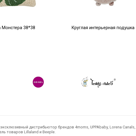
 Монстера 38*38
Круглая интерьерная подушка
с помпонами винтажно
нюдовая 48*48
Р
9 400
Р
8 000
Р
10 000
ксклюзивный дистрибьютор брендов 4moms, UPPAbaby, Lorena Canals, Ted
ль товаров Lillaland и Beeple.