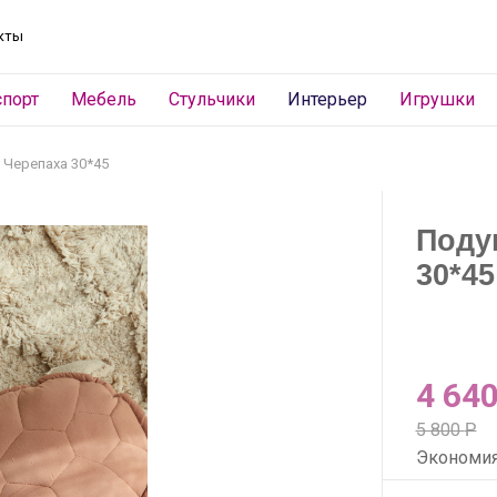
кты
спорт
Мебель
Стульчики
Интерьер
Игрушки
Черепаха 30*45
Поду
30*45
4 64
5 800
Р
Экономи