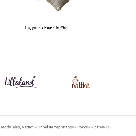
Подушка Ежик 50*65
Подушка О
(каштанов
16 000
6 084
Р
Р
20 000
Р
Р
dyTales, Nattiot и Oribel на территории России и стран СНГ