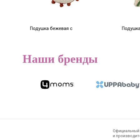
Подушка бежевая с
Подушка
терракотовыми кисточками
48d
7 520
7 376
Р
9 220
Р
Наши бренды
Официальный э
и производите