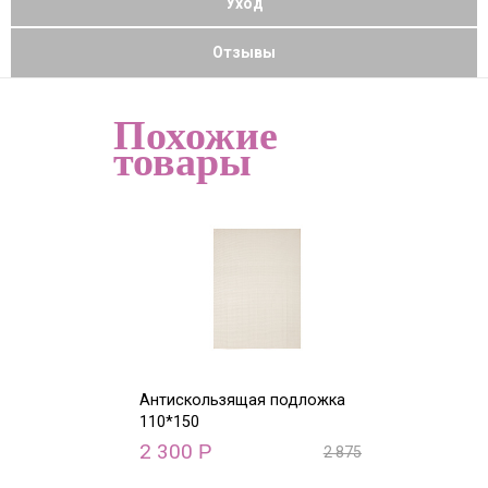
Уход
Отзывы
Похожие
товары
Антискользящая подложка
Антискользящ
110*150
130*190
2 300
3 112
Р
Р
2 875
Р