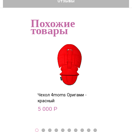
Отзывы
Похожие
товары
Чехол 4moms Оригами -
Чехол 4moms О
красный
голубой
5 000
5 000
Р
Р