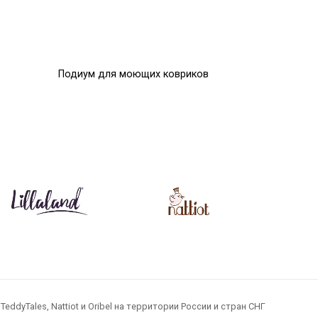
Подиум для моющих ковриков
Помпоны
0
0
Р
Р
dyTales, Nattiot и Oribel на территории России и стран СНГ