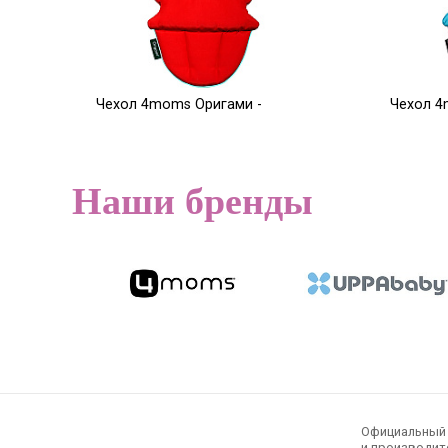
Чехол 4moms Оригами -
Чехол 4
красный
голубой
5 000
5 000
Р
Наши бренды
Официальный э
и производите