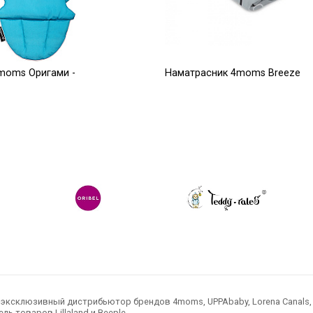
moms Оригами -
Наматрасник 4moms Breeze
серый плюш верхний уровень
2 500
Р
Р
ксклюзивный дистрибьютор брендов 4moms, UPPAbaby, Lorena Canals, Ted
ль товаров Lillaland и Beeple.