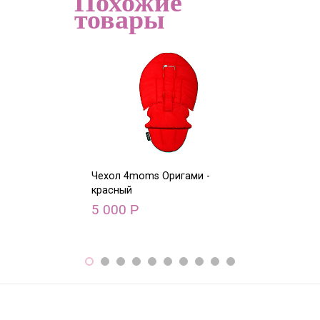
Похожие
товары
Чехол 4moms Оригами -
Чехол 4moms О
красный
голубой
5 000
5 000
Р
Р