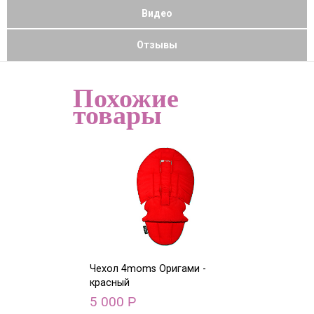
Видео
Отзывы
Похожие
товары
Чехол 4moms Оригами -
Чехол 4moms О
красный
голубой
5 000
5 000
Р
Р