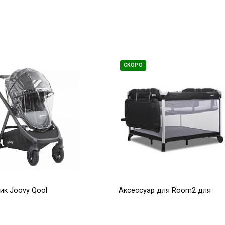
СКОРО
к Joovy Qool
Аксессуар для Room2 для
двойни черный
9 100
Р
Р