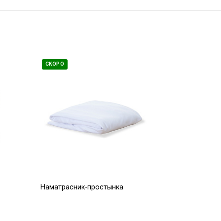
СКОРО
Наматрасник-простынка
непромокаемая для Joovy
Room2
4 900
Р