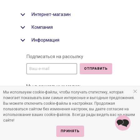
Интернет-магазин
Компания
Информация
Подписаться на рассылку
ОТПРАВИТЬ
Мы в социальных медиа:
Мы используем cookie-файлы, чтобы получать статистику, которая
помогает показывать вам самые интересные и выгодные предложения.
Вы можете отключить cookie-файлы в настройках. Продолжая
пользоваться сайтом без изменения настроек, вы даете согласие на
©2011-2026 Все права защищены. Интернет-магазин
использование ваших cookie-файлов. Всегда рады видеть вас на нашем
детских товаров www.infania.ru.
сайте!
ПРИНЯТЬ