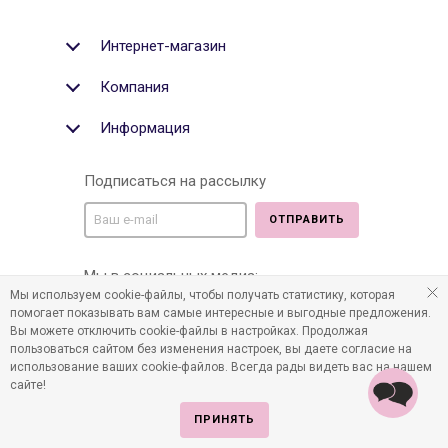
Интернет-магазин
Компания
Информация
Подписаться на рассылку
ОТПРАВИТЬ
Мы в социальных медиа:
Мы используем cookie-файлы, чтобы получать статистику, которая
помогает показывать вам самые интересные и выгодные предложения.
Вы можете отключить cookie-файлы в настройках. Продолжая
пользоваться сайтом без изменения настроек, вы даете согласие на
©2011-2026 Все права защищены. Интернет-магазин
использование ваших cookie-файлов. Всегда рады видеть вас на нашем
детских товаров www.infania.ru.
сайте!
ПРИНЯТЬ