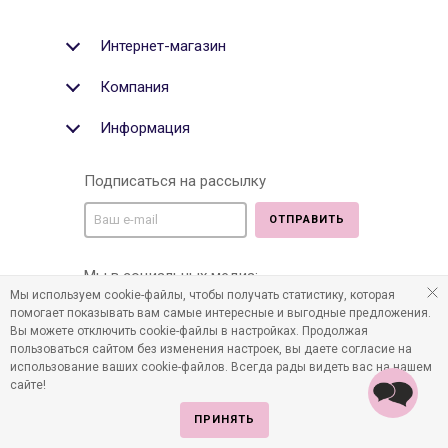
Интернет-магазин
Компания
Информация
Подписаться на рассылку
ОТПРАВИТЬ
Мы в социальных медиа:
Мы используем cookie-файлы, чтобы получать статистику, которая
помогает показывать вам самые интересные и выгодные предложения.
Вы можете отключить cookie-файлы в настройках. Продолжая
пользоваться сайтом без изменения настроек, вы даете согласие на
©2011-2026 Все права защищены. Интернет-магазин
использование ваших cookie-файлов. Всегда рады видеть вас на нашем
детских товаров www.infania.ru.
сайте!
ПРИНЯТЬ