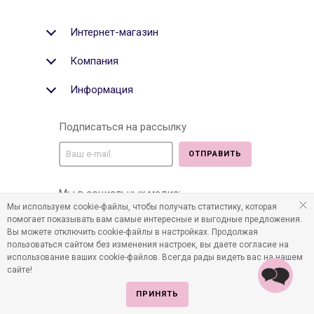
Интернет-магазин
Компания
Информация
Подписаться на рассылку
ОТПРАВИТЬ
Мы в социальных медиа:
Мы используем cookie-файлы, чтобы получать статистику, которая
помогает показывать вам самые интересные и выгодные предложения.
Вы можете отключить cookie-файлы в настройках. Продолжая
пользоваться сайтом без изменения настроек, вы даете согласие на
©2011-2026 Все права защищены. Интернет-магазин
использование ваших cookie-файлов. Всегда рады видеть вас на нашем
детских товаров www.infania.ru.
сайте!
ПРИНЯТЬ