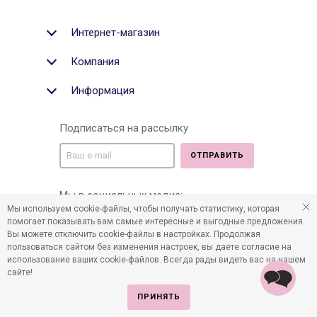
Интернет-магазин
Компания
Информация
Подписаться на рассылку
ОТПРАВИТЬ
Мы в социальных медиа:
Мы используем cookie-файлы, чтобы получать статистику, которая
помогает показывать вам самые интересные и выгодные предложения.
Вы можете отключить cookie-файлы в настройках. Продолжая
пользоваться сайтом без изменения настроек, вы даете согласие на
©2011-2026 Все права защищены. Интернет-магазин
использование ваших cookie-файлов. Всегда рады видеть вас на нашем
детских товаров www.infania.ru.
сайте!
ПРИНЯТЬ