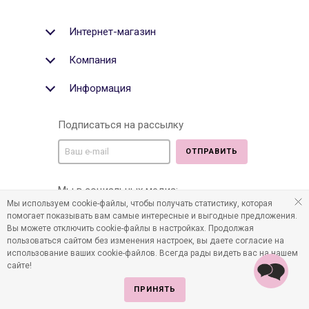
Интернет-магазин
Компания
Информация
Подписаться на рассылку
ОТПРАВИТЬ
Мы в социальных медиа:
Мы используем cookie-файлы, чтобы получать статистику, которая
помогает показывать вам самые интересные и выгодные предложения.
Вы можете отключить cookie-файлы в настройках. Продолжая
пользоваться сайтом без изменения настроек, вы даете согласие на
©2011-2026 Все права защищены. Интернет-магазин
использование ваших cookie-файлов. Всегда рады видеть вас на нашем
детских товаров www.infania.ru.
сайте!
ПРИНЯТЬ