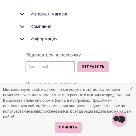
Интернет-магазин
Компания
Информация
Подписаться на рассылку
ОТПРАВИТЬ
Мы в социальных медиа:
Мы используем cookie-файлы, чтобы получать статистику, которая
помогает показывать вам самые интересные и выгодные предложения.
Вы можете отключить cookie-файлы в настройках. Продолжая
пользоваться сайтом без изменения настроек, вы даете согласие на
©2011-2026 Все права защищены. Интернет-магазин
использование ваших cookie-файлов. Всегда рады видеть вас на нашем
детских товаров www.infania.ru.
сайте!
ПРИНЯТЬ