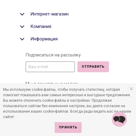
Интернет-магазин
Компания
Информация
Подписаться на рассылку
ОТПРАВИТЬ
Мы в социальных медиа:
Мы используем cookie-файлы, чтобы получать статистику, которая
помогает показывать вам самые интересные и выгодные предложения.
Вы можете отключить cookie-файлы в настройках. Продолжая
пользоваться сайтом без изменения настроек, вы даете согласие на
©2011-2026 Все права защищены. Интернет-магазин
использование ваших cookie-файлов. Всегда рады видеть вас на нашем
детских товаров www.infania.ru.
сайте!
ПРИНЯТЬ