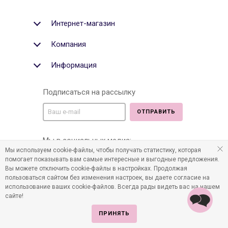
Интернет-магазин
Компания
Информация
Подписаться на рассылку
ОТПРАВИТЬ
Мы в социальных медиа:
Мы используем cookie-файлы, чтобы получать статистику, которая
помогает показывать вам самые интересные и выгодные предложения.
Вы можете отключить cookie-файлы в настройках. Продолжая
пользоваться сайтом без изменения настроек, вы даете согласие на
©2011-2026 Все права защищены. Интернет-магазин
использование ваших cookie-файлов. Всегда рады видеть вас на нашем
детских товаров www.infania.ru.
сайте!
ПРИНЯТЬ