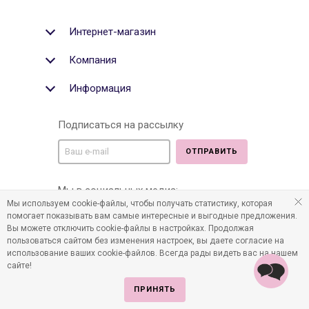
Интернет-магазин
Компания
Информация
Подписаться на рассылку
ОТПРАВИТЬ
Мы в социальных медиа:
Мы используем cookie-файлы, чтобы получать статистику, которая
помогает показывать вам самые интересные и выгодные предложения.
Вы можете отключить cookie-файлы в настройках. Продолжая
пользоваться сайтом без изменения настроек, вы даете согласие на
©2011-2026 Все права защищены. Интернет-магазин
использование ваших cookie-файлов. Всегда рады видеть вас на нашем
детских товаров www.infania.ru.
сайте!
ПРИНЯТЬ