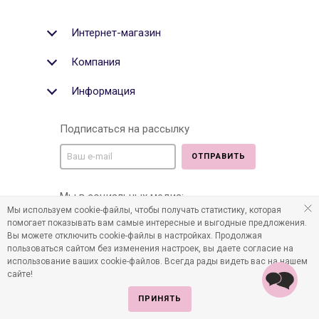
Интернет-магазин
Компания
Информация
Подписаться на рассылку
ОТПРАВИТЬ
Мы в социальных медиа:
Мы используем cookie-файлы, чтобы получать статистику, которая
помогает показывать вам самые интересные и выгодные предложения.
Вы можете отключить cookie-файлы в настройках. Продолжая
пользоваться сайтом без изменения настроек, вы даете согласие на
©2011-2026 Все права защищены. Интернет-магазин
использование ваших cookie-файлов. Всегда рады видеть вас на нашем
детских товаров www.infania.ru.
сайте!
ПРИНЯТЬ