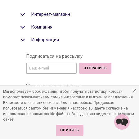
Интернет-магазин
Компания
Информация
Подписаться на рассылку
ОТПРАВИТЬ
Мы в социальных медиа:
Мы используем cookie-файлы, чтобы получать статистику, которая
помогает показывать вам самые интересные и выгодные предложения.
Вы можете отключить cookie-файлы в настройках. Продолжая
пользоваться сайтом без изменения настроек, вы даете согласие на
©2011-2026 Все права защищены. Интернет-магазин
использование ваших cookie-файлов. Всегда рады видеть вас на нашем
детских товаров www.infania.ru.
сайте!
ПРИНЯТЬ