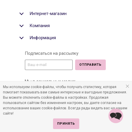
Интернет-магазин
Компания
Информация
Подписаться на рассылку
ОТПРАВИТЬ
Мы в социальных медиа:
Мы используем cookie-файлы, чтобы получать статистику, которая
помогает показывать вам самые интересные и выгодные предложения.
Вы можете отключить cookie-файлы в настройках. Продолжая
пользоваться сайтом без изменения настроек, вы даете согласие на
©2011-2026 Все права защищены. Интернет-магазин
использование ваших cookie-файлов. Всегда рады видеть вас на нашем
детских товаров www.infania.ru.
сайте!
ПРИНЯТЬ