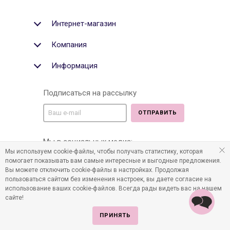
Интернет-магазин
Компания
Информация
Подписаться на рассылку
ОТПРАВИТЬ
Мы в социальных медиа:
Мы используем cookie-файлы, чтобы получать статистику, которая
помогает показывать вам самые интересные и выгодные предложения.
Вы можете отключить cookie-файлы в настройках. Продолжая
пользоваться сайтом без изменения настроек, вы даете согласие на
©2011-2026 Все права защищены. Интернет-магазин
использование ваших cookie-файлов. Всегда рады видеть вас на нашем
детских товаров www.infania.ru.
сайте!
ПРИНЯТЬ