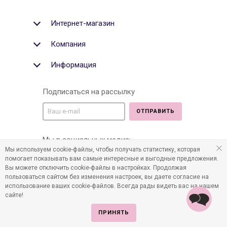
Интернет-магазин
Компания
Информация
Подписаться на рассылку
ОТПРАВИТЬ
Мы в социальных медиа:
Мы используем cookie-файлы, чтобы получать статистику, которая
помогает показывать вам самые интересные и выгодные предложения.
Вы можете отключить cookie-файлы в настройках. Продолжая
пользоваться сайтом без изменения настроек, вы даете согласие на
©2011-2026 Все права защищены. Интернет-магазин
использование ваших cookie-файлов. Всегда рады видеть вас на нашем
детских товаров www.infania.ru.
сайте!
ПРИНЯТЬ