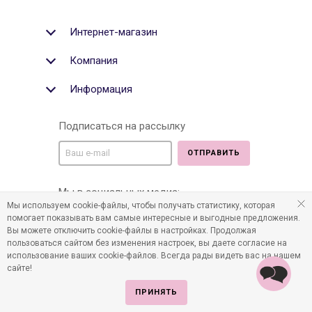
Интернет-магазин
Компания
Информация
Подписаться на рассылку
ОТПРАВИТЬ
Мы в социальных медиа:
Мы используем cookie-файлы, чтобы получать статистику, которая
помогает показывать вам самые интересные и выгодные предложения.
Вы можете отключить cookie-файлы в настройках. Продолжая
пользоваться сайтом без изменения настроек, вы даете согласие на
©2011-2026 Все права защищены. Интернет-магазин
использование ваших cookie-файлов. Всегда рады видеть вас на нашем
детских товаров www.infania.ru.
сайте!
ПРИНЯТЬ