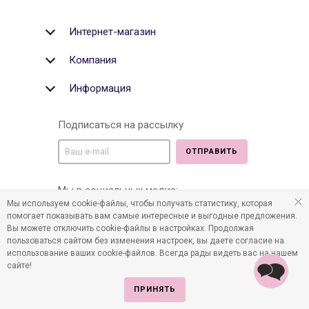
Интернет-магазин
Компания
Информация
Подписаться на рассылку
ОТПРАВИТЬ
Мы в социальных медиа:
Мы используем cookie-файлы, чтобы получать статистику, которая
помогает показывать вам самые интересные и выгодные предложения.
Вы можете отключить cookie-файлы в настройках. Продолжая
пользоваться сайтом без изменения настроек, вы даете согласие на
©2011-2026 Все права защищены. Интернет-магазин
использование ваших cookie-файлов. Всегда рады видеть вас на нашем
детских товаров www.infania.ru.
сайте!
ПРИНЯТЬ