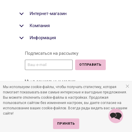
Интернет-магазин
Компания
Информация
Подписаться на рассылку
ОТПРАВИТЬ
Мы в социальных медиа:
Мы используем cookie-файлы, чтобы получать статистику, которая
помогает показывать вам самые интересные и выгодные предложения.
Вы можете отключить cookie-файлы в настройках. Продолжая
пользоваться сайтом без изменения настроек, вы даете согласие на
©2011-2026 Все права защищены. Интернет-магазин
использование ваших cookie-файлов. Всегда рады видеть вас на нашем
детских товаров www.infania.ru.
сайте!
ПРИНЯТЬ