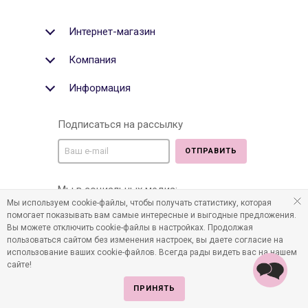
Интернет-магазин
Компания
Информация
Подписаться на рассылку
ОТПРАВИТЬ
Мы в социальных медиа:
Мы используем cookie-файлы, чтобы получать статистику, которая
помогает показывать вам самые интересные и выгодные предложения.
Вы можете отключить cookie-файлы в настройках. Продолжая
пользоваться сайтом без изменения настроек, вы даете согласие на
©2011-2026 Все права защищены. Интернет-магазин
использование ваших cookie-файлов. Всегда рады видеть вас на нашем
детских товаров www.infania.ru.
сайте!
ПРИНЯТЬ