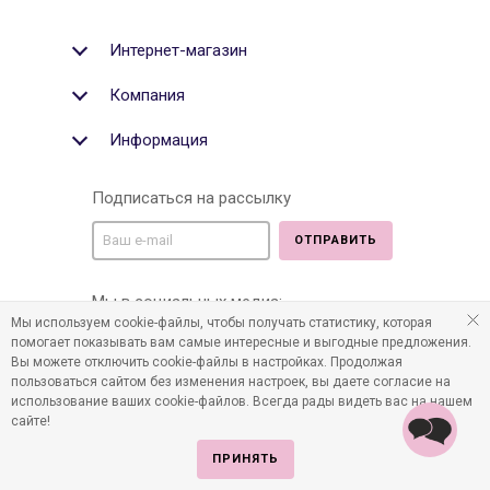
Интернет-магазин
Компания
Информация
Подписаться на рассылку
ОТПРАВИТЬ
Мы в социальных медиа:
Мы используем cookie-файлы, чтобы получать статистику, которая
помогает показывать вам самые интересные и выгодные предложения.
Вы можете отключить cookie-файлы в настройках. Продолжая
пользоваться сайтом без изменения настроек, вы даете согласие на
©2011-2026 Все права защищены. Интернет-магазин
использование ваших cookie-файлов. Всегда рады видеть вас на нашем
детских товаров www.infania.ru.
сайте!
ПРИНЯТЬ