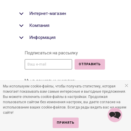
Интернет-магазин
Компания
Информация
Подписаться на рассылку
ОТПРАВИТЬ
Мы в социальных медиа:
Мы используем cookie-файлы, чтобы получать статистику, которая
помогает показывать вам самые интересные и выгодные предложения.
Вы можете отключить cookie-файлы в настройках. Продолжая
пользоваться сайтом без изменения настроек, вы даете согласие на
©2011-2026 Все права защищены. Интернет-магазин
использование ваших cookie-файлов. Всегда рады видеть вас на нашем
детских товаров www.infania.ru.
сайте!
ПРИНЯТЬ