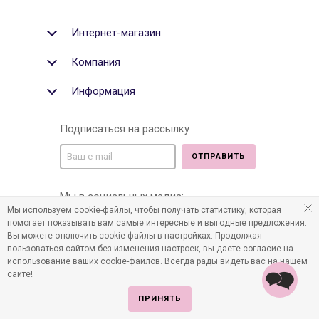
Интернет-магазин
Компания
Информация
Подписаться на рассылку
ОТПРАВИТЬ
Мы в социальных медиа:
Мы используем cookie-файлы, чтобы получать статистику, которая
помогает показывать вам самые интересные и выгодные предложения.
Вы можете отключить cookie-файлы в настройках. Продолжая
пользоваться сайтом без изменения настроек, вы даете согласие на
©2011-2026 Все права защищены. Интернет-магазин
использование ваших cookie-файлов. Всегда рады видеть вас на нашем
детских товаров www.infania.ru.
сайте!
ПРИНЯТЬ