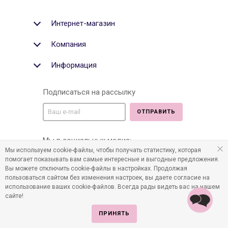
Интернет-магазин
Компания
Информация
Подписаться на рассылку
ОТПРАВИТЬ
Мы в социальных медиа:
Мы используем cookie-файлы, чтобы получать статистику, которая
помогает показывать вам самые интересные и выгодные предложения.
Вы можете отключить cookie-файлы в настройках. Продолжая
пользоваться сайтом без изменения настроек, вы даете согласие на
©2011-2026 Все права защищены. Интернет-магазин
использование ваших cookie-файлов. Всегда рады видеть вас на нашем
детских товаров www.infania.ru.
сайте!
ПРИНЯТЬ