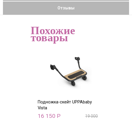
Отзывы
Похожие
товары
Подножка-скейт UPPAbaby
Дождевик на 
Vista
сидение Vista
16 150
1 470
Р
Р
19 000
Р