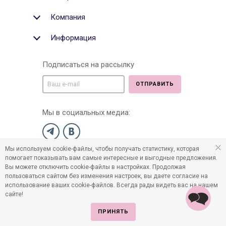
Компания
Информация
Подписаться на рассылку
ОТПРАВИТЬ
Мы в социальных медиа:
Мы используем cookie-файлы, чтобы получать статистику, которая
©2011-2026 Все права защищены. Интернет-магазин
помогает показывать вам самые интересные и выгодные предложения.
детских товаров www.infania.ru.
Вы можете отключить cookie-файлы в настройках. Продолжая
пользоваться сайтом без изменения настроек, вы даете согласие на
использование ваших cookie-файлов. Всегда рады видеть вас на нашем
сайте!
ПРИНЯТЬ