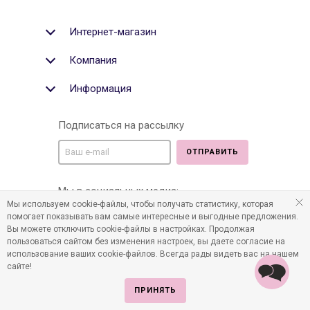
Интернет-магазин
Компания
Информация
Подписаться на рассылку
ОТПРАВИТЬ
Мы в социальных медиа:
Мы используем cookie-файлы, чтобы получать статистику, которая
помогает показывать вам самые интересные и выгодные предложения.
Вы можете отключить cookie-файлы в настройках. Продолжая
пользоваться сайтом без изменения настроек, вы даете согласие на
©2011-2026 Все права защищены. Интернет-магазин
использование ваших cookie-файлов. Всегда рады видеть вас на нашем
детских товаров www.infania.ru.
сайте!
ПРИНЯТЬ