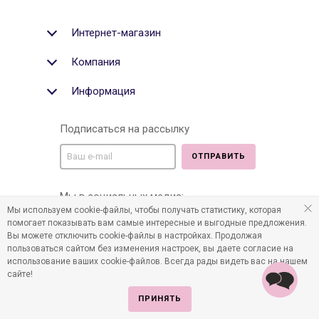
Интернет-магазин
Компания
Информация
Подписаться на рассылку
ОТПРАВИТЬ
Мы в социальных медиа:
Мы используем cookie-файлы, чтобы получать статистику, которая
помогает показывать вам самые интересные и выгодные предложения.
Вы можете отключить cookie-файлы в настройках. Продолжая
пользоваться сайтом без изменения настроек, вы даете согласие на
©2011-2026 Все права защищены. Интернет-магазин
использование ваших cookie-файлов. Всегда рады видеть вас на нашем
детских товаров www.infania.ru.
сайте!
ПРИНЯТЬ