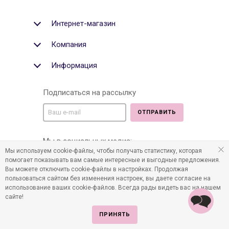
Интернет-магазин
Компания
Информация
Подписаться на рассылку
ОТПРАВИТЬ
Мы в социальных медиа:
Мы используем cookie-файлы, чтобы получать статистику, которая
помогает показывать вам самые интересные и выгодные предложения.
Вы можете отключить cookie-файлы в настройках. Продолжая
пользоваться сайтом без изменения настроек, вы даете согласие на
©2011-2026 Все права защищены. Интернет-магазин
использование ваших cookie-файлов. Всегда рады видеть вас на нашем
детских товаров www.infania.ru.
сайте!
ПРИНЯТЬ