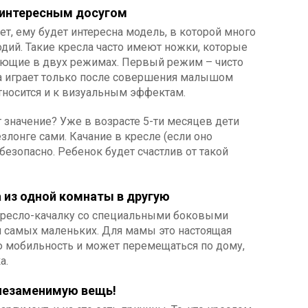
 интересным досугом
т, ему будет интересна модель, в которой много
дий. Такие кресла часто имеют ножки, которые
тающие в двух режимах. Первый режим – чисто
а играет только после совершения малышом
тносится и к визуальным эффектам.
начение? Уже в возрасте 5-ти месяцев дети
злонге сами. Качание в кресле (если оно
безопасно. Ребенок будет счастлив от такой
а из одной комнаты в другую
кресло-качалку со специальными боковыми
я самых маленьких. Для мамы это настоящая
ую мобильность и может перемещаться по дому,
а.
 незаменимую вещь!