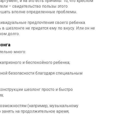
гумент, и на это есть причины. То, что креслом
ели – свидетельство пользы этого
решать вполне определенные проблемы.
дивидуальные предпочтения своего ребенка.
 в шезлонге не придется ему по вкусу. Или он не
ком долго.
лонга
тельно много:
апризного и беспокойного ребенка;
ой безопасности благодаря специальным
онструкции шезлонг просто и быстро
а;
зможностям (например, музыкальному
занять на продолжительное время;