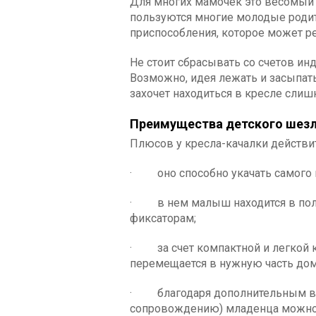
Для многих мамочек это весомый ар
пользуются многие молодые родит
приспособления, которое может 
Не стоит сбрасывать со счетов ин
Возможно, идея лежать и засыпать
захочет находиться в кресле слиш
Преимущества детского шез
Плюсов у кресла-качалки действи
· оно способно укачать самого к
· в нем малыш находится в полн
фиксаторам;
· за счет компактной и легкой к
перемещается в нужную часть дом
· благодаря дополнительным во
сопровождению) младенца можно 