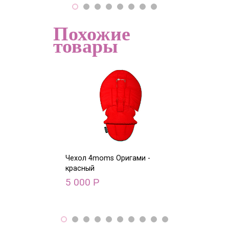
Похожие
товары
Чехол 4moms Оригами -
Чехол 4moms О
красный
голубой
5 000
5 000
Р
Р