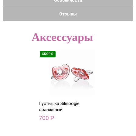
Особенности
Отзывы
Аксессуары
СКОРО
СКОРО
Пустышка Silinoogie
Пустышка Airn
оранжевый
бирюзовый 0+
700
1 200
Р
Р