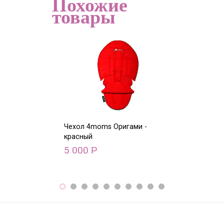
Похожие
товары
Чехол 4moms Оригами -
Чехол 4moms О
красный
голубой
5 000
5 000
Р
Р