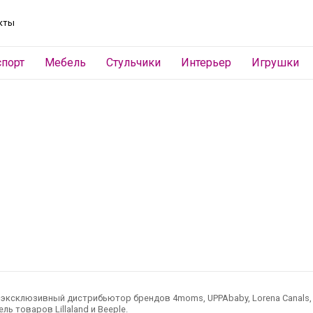
кты
спорт
Мебель
Стульчики
Интерьер
Игрушки
ксклюзивный дистрибьютор брендов 4moms, UPPAbaby, Lorena Canals, Ted
ль товаров Lillaland и Beeple.